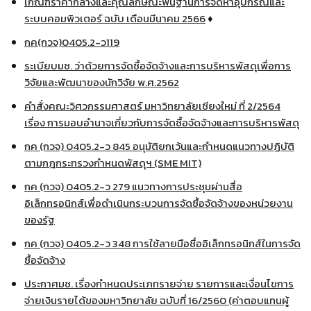
เกณฑ์ราคากลางและคุณลักษณะพื้นฐานการจัดหาอุปกรณ์และ
ระบบคอมพิวเตอร์ ฉบับ เดือนมีนาคม 2566
♦
กค(กวจ)0405.2-ว119
ระเบียบมช. ว่าด้วยการจัดซื้อจัดจ้างและการบริหารพัสดุเพื่อการ
วิจัยและพัฒนาของนักวิจัย พ.ศ.2562
คำสั่งคณะวิศวกรรมศาสตร์ มหาวิทยาลัยเชียงใหม่ ที่ 2/2564
เรื่อง การมอบอำนาจเกี่ยวกับการจัดซื้อจัดจ้างและการบริหารพัสดุ
กค (กวจ) 0405.2-ว 845 อนุมัติยกเว้นและกำหนดแนวทางปฏิบัติ
ตามกฎกระทรวงกำหนดพัสดุฯ (SME MIT)
กค (กวจ) 0405.2-ว 279 แนวทางการประชุมผ่านสื่อ
อิเล็กทรอนิกส์เพื่อดำเนินกระบวนการจัดซื้อจัดจ้างของหน่วยงาน
ของรัฐ
กค (กวจ) 0405.2-ว 348 การใช้ลายมือชื่ออิเล็กทรอนิกส์ในการจัด
ซื้อจัดจ้าง
ประกาศมช. เรื่องกำหนดประเภทรายจ่าย รายการและเงื่อนไขการ
จ่ายเงินรายได้ของมหาวิทยาลัย ฉบับที่ 16/2560 (ค่าตอบแทนผู้